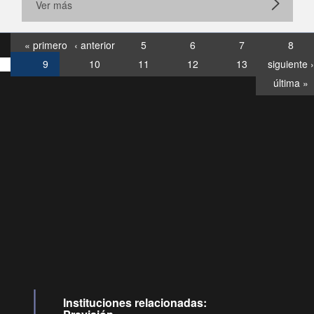
Ver más
« primero
‹ anterior
5
6
7
8
9
10
11
12
13
siguiente ›
última »
Consultas
Buzón
por:
Ciudadano
6007120028, ✽8088
y
Videollamadas
Instituciones relacionadas: