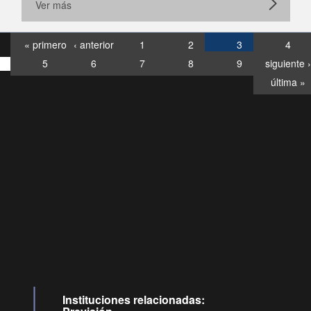
Ver más
« primero
‹ anterior
1
2
3
4
5
6
7
8
9
siguiente ›
última »
Consultas
Buzón
por:
Ciudadano
6007120028, ✽8088
y
Videollamadas
Instituciones relacionadas: