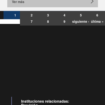
Ver más
1
2
3
4
5
6
7
8
9
siguiente ›
última »
Consultas
Buzón
por:
Ciudadano
6007120028, ✽8088
y
Videollamadas
Instituciones relacionadas: