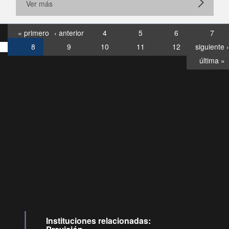
Ver más
« primero
‹ anterior
4
5
6
7
8
9
10
11
12
siguiente ›
última »
Consultas
Buzón
por:
Ciudadano
6007120028, ✽8088
y
Videollamadas
Instituciones relacionadas: