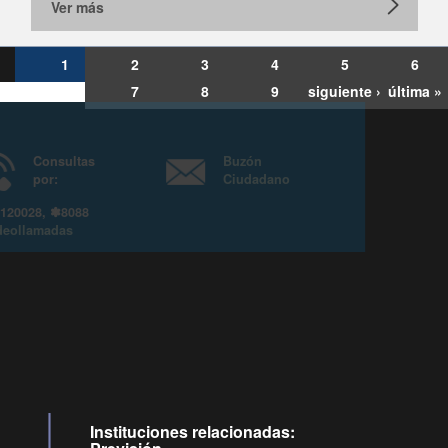
Ver más
1
2
3
4
5
6
7
8
9
siguiente ›
última »
Consultas
Buzón
por:
Ciudadano
6007120028, ✽8088
y
Videollamadas
Instituciones relacionadas: