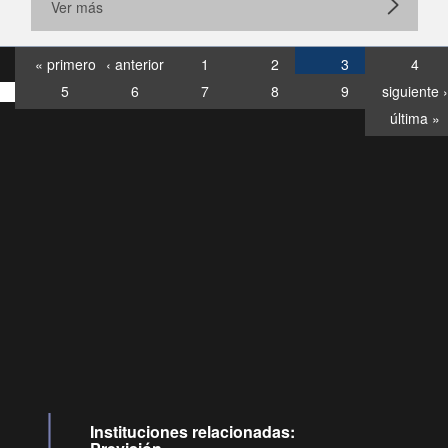
Ver más
« primero
‹ anterior
1
2
3
4
5
6
7
8
9
siguiente ›
última »
Consultas
Buzón
por:
Ciudadano
6007120028, ✽8088
y
Videollamadas
Instituciones relacionadas: