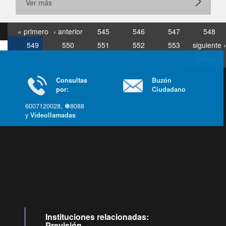
Ver más
« primero
‹ anterior
545
546
547
548
549
550
551
552
553
siguiente ›
última »
Consultas
Buzón
por:
Ciudadano
6007120028, ✽8088
y
Videollamadas
Ir arriba
Instituciones relacionadas:
Previsión