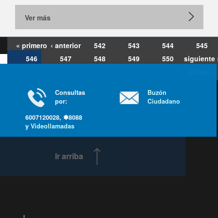
Ver más
« primero
‹ anterior
542
543
544
545
546
547
548
549
550
siguiente 
última »
Consultas
Buzón
por:
Ciudadano
6007120028, ✽8088
y
Videollamadas
Ir arriba