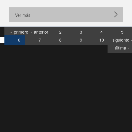
Ver más
« primero
‹ anterior
2
3
4
5
6
7
8
9
10
siguiente ›
última »
Consultas
Buzón
por:
Ciudadano
6007120028, ✽8088
y
Videollamadas