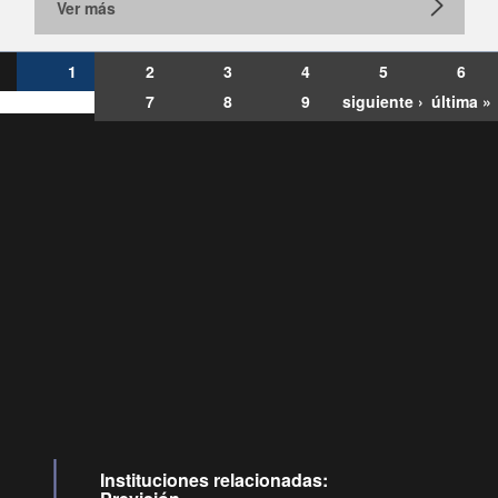
Ver más
1
2
3
4
5
6
7
8
9
siguiente ›
última »
Consultas
Buzón
por:
Ciudadano
6007120028, ✽8088
y
Videollamadas
Instituciones relacionadas: