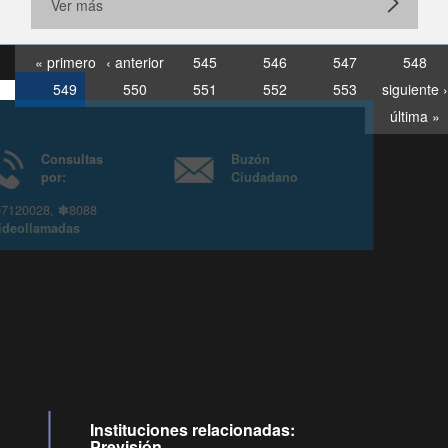
Ver más
« primero
‹ anterior
545
546
547
548
549
550
551
552
553
siguiente ›
última »
Consultas
Buzón
por:
Ciudadano
6007120028, ✽8088
y
Videollamadas
Instituciones relacionadas:
Previsión