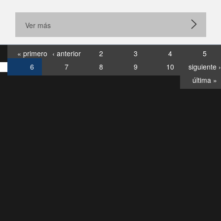
Ver más
« primero
‹ anterior
2
3
4
5
6
7
8
9
10
siguiente ›
última »
Consultas
Buzón
por:
Ciudadano
6007120028, ✽8088
y
Videollamadas