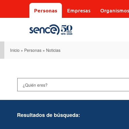
Pasar
al
Personas
Empresas
Organismo
contenido
principal
Inicio
»
Personas
»
Noticias
Resultados de búsqueda: