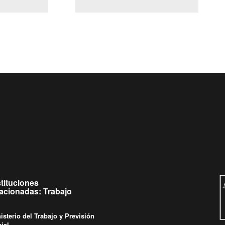
(Servicio Civil)
y Ley Lobby
 a jueves de
Ingrese su consulta al
Buzón Ciudadano
stituciones
lacionadas: Trabajo
isterio del Trabajo y Previsión
ial