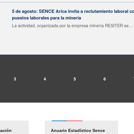
5 de agosto: SENCE Arica invita a reclutamiento laboral c
puestos laborales para la minería
La actividad, organizada por la empresa minería RESITER se...
3
4
5
6
mación
Empleos Públicos
Anuario Estadístico Sence
Solicitud Audiencias