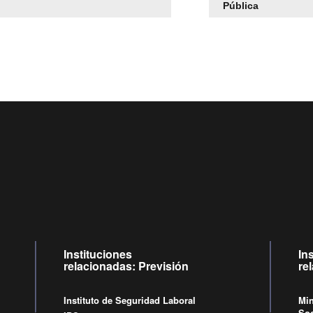
Pública
Centro de llamadas: 6007120028, Celular ✽8088 de lunes
09:00 a 18:00 horas y viernes de 09:00 a 17:00 horas.
Videollamadas
de lunes a viernes de 09:00 a 17:00 horas.
Instituciones
In
relacionadas: Previsión
re
Instituto de Seguridad Laboral
Min
Soc