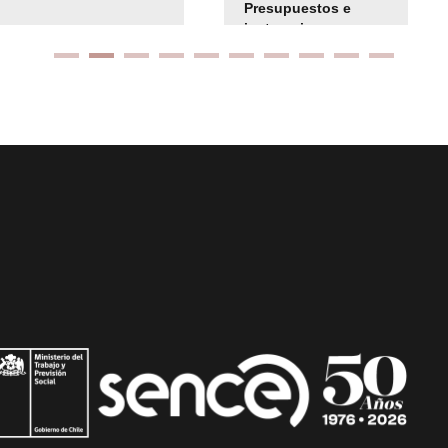
Presupuestos e
instrucciones
presuspuetarias