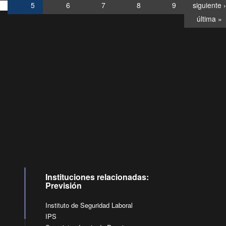
5
6
7
8
9
siguiente ›
última »
Consultas
Buzón
por:
Ciudadano
6007120028, ✽8088
y
Videollamadas
Instituciones relacionadas:
Previsión
Instituto de Seguridad Laboral
IPS