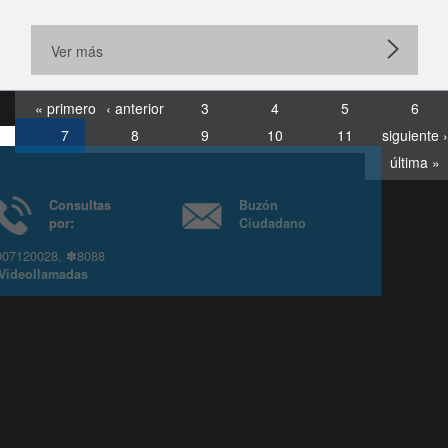
Ver más
« primero
‹ anterior
3
4
5
6
7
8
9
10
11
siguiente ›
última »
Consultas
Buzón
por:
Ciudadano
6007120028, ✽8088
y
Videollamadas