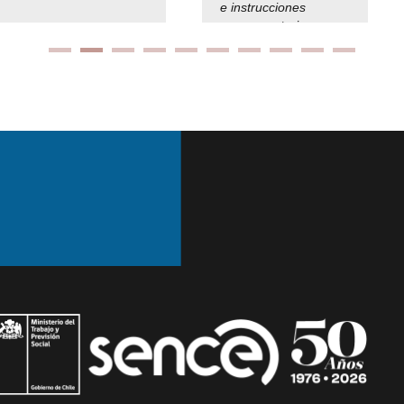
e instrucciones
presuspuetarias
Ir arriba