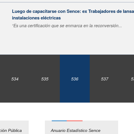
Luego de capacitarse con Sence: ex Trabajadores de Iansa 
instalaciones eléctricas
“Es una certificación que se enmarca en la reconversión...
534
535
536
537
5
ción Pública
Empleos Públicos
Anuario Estadístico Sence
Solicitud Audiencias y