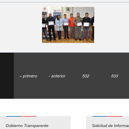
« primero
‹ anterior
532
533
Gobierno Transparente
Pago Proveedores
Solicitud de Informa