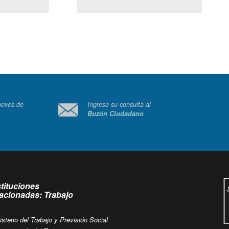
(Servicio Civil)
Ley Lobby
 a jueves de
Ingrese su consulta al
Buzón Ciudadano
.
stituciones
lacionadas: Trabajo
isterio del Trabajo y Previsión Social