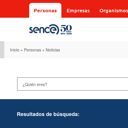
Pasar
al
Personas
Empresas
Organismo
contenido
principal
Inicio
»
Personas
»
Noticias
Resultados de búsqueda: