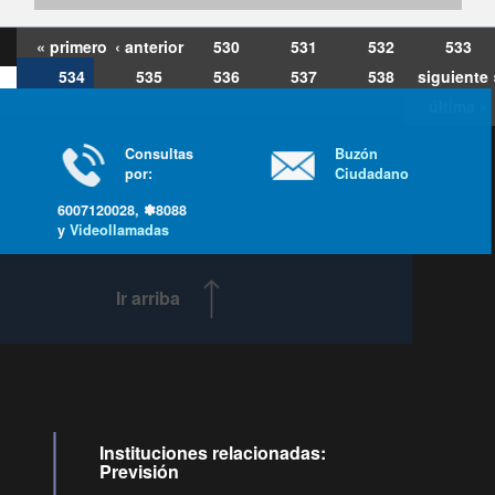
« primero
‹ anterior
530
531
532
533
534
535
536
537
538
siguiente 
última »
Consultas
Buzón
por:
Ciudadano
6007120028, ✽8088
y
Videollamadas
Ir arriba
Instituciones relacionadas:
Previsión