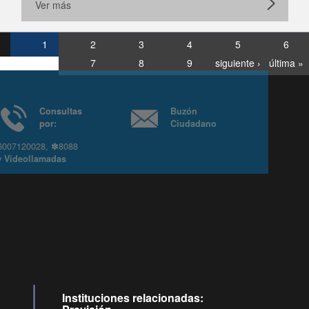
Ver más
1
2
3
4
5
6
7
8
9
siguiente ›
última »
Consultas
Buzón
por:
Ciudadano
6007120028, ✽8088
y
Videollamadas
Instituciones relacionadas: