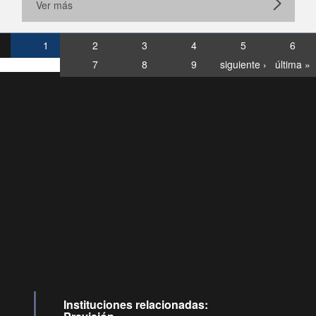
Ver más
1
2
3
4
5
6
7
8
9
siguiente ›
última »
Consultas
Buzón
por:
Ciudadano
6007120028, ✽8088
y
Videollamadas
Instituciones relacionadas: