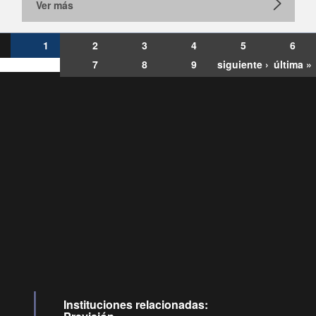
Ver más
1
2
3
4
5
6
7
8
9
siguiente ›
última »
Consultas
Buzón
por:
Ciudadano
6007120028, ✽8088
y
Videollamadas
Instituciones relacionadas: