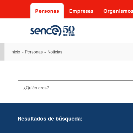
Pasar
al
Personas
Empresas
Organismo
contenido
principal
Inicio
»
Personas
»
Noticias
Resultados de búsqueda: