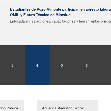
Estudiantes de Pozo Almonte participan en apresto labor
OMIL y Futuro Técnico de Mineduc
Enfocada en las acciones, capacitaciones y herramientas orienta
3
4
5
6
ción Pública
Empleos Públicos
Anuario Estadístico Sence
Solicitud Audiencias y