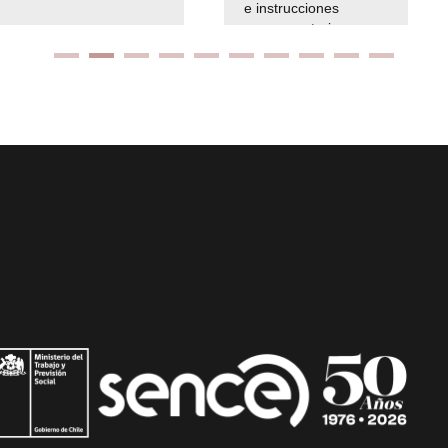
e instrucciones
presuspuetarias