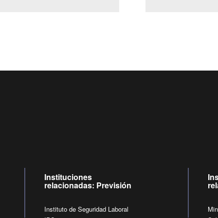
Centro de llamadas: 6007120028, Celular ✽8088 de lunes a 
09:00 a 18:00 horas y viernes de 09:00 a 17:00 horas.
de lunes a viernes de 09:00 a 17:00 horas.
Videollamadas
Instituciones
In
relacionadas: Previsión
re
Instituto de Seguridad Laboral
Min