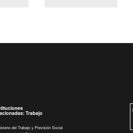
(Servicio Civil)
Ley Lobby
jueves de
Ingrese su consulta al
Buzón Ciudadano
stituciones
lacionadas: Trabajo
isterio del Trabajo y Previsión Social