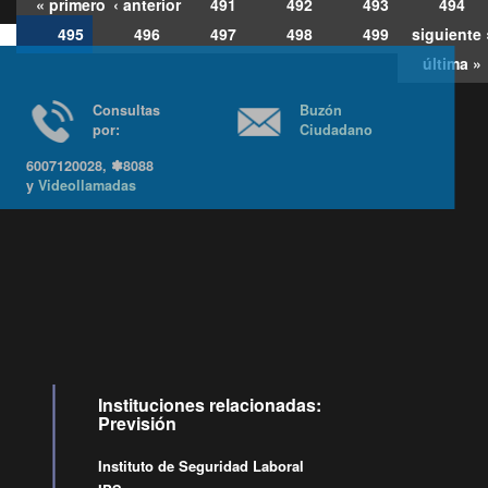
« primero
‹ anterior
491
492
493
494
495
496
497
498
499
siguiente 
última »
Consultas
Buzón
por:
Ciudadano
6007120028, ✽8088
y
Videollamadas
Ir arriba
Instituciones relacionadas:
Previsión
Instituto de Seguridad Laboral