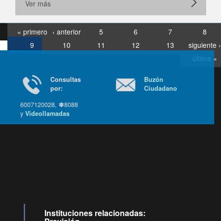
Ver más
« primero
‹ anterior
5
6
7
8
9
10
11
12
13
siguiente ›
última »
Consultas
Buzón
por:
Ciudadano
6007120028, ✽8088
y
Videollamadas
Ir arriba
Instituciones relacionadas: