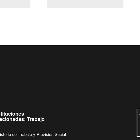
(Servicio Civil)
Ley Lobby
 jueves de
Ingrese su consulta al
Buzón Ciudadano
stituciones
lacionadas: Trabajo
isterio del Trabajo y Previsión Social