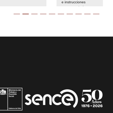
e instrucciones
presuspuetarias