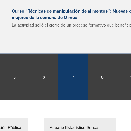
Curso “Técnicas de manipulación de alimentos”: Nuevas o
mujeres de la comuna de Olmué
La actividad selló el cierre de un proceso formativo que benefició
5
6
7
8
ción Pública
Empleos Públicos
Anuario Estadístico Sence
Solicitud Audiencias y