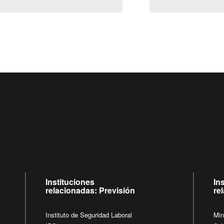
Centro de llamadas: 6007120028, Celular ✽8088 de lunes a
09:00 a 18:00 horas y viernes de 09:00 a 17:00 horas.
de lunes a viernes de 09:00 a 17:00 horas.
Videollamadas
Instituciones
In
relacionadas: Previsión
re
Instituto de Seguridad Laboral
Min