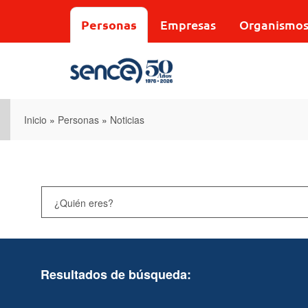
Pasar
al
Personas
Empresas
Organismo
contenido
principal
Inicio
»
Personas
»
Noticias
Resultados de búsqueda: