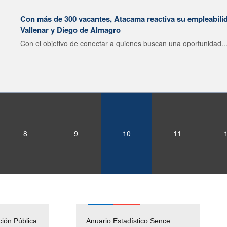
Con más de 300 vacantes, Atacama reactiva su empleabilid
Vallenar y Diego de Almagro
Con el objetivo de conectar a quienes buscan una oportunidad..
8
9
10
11
ción Pública
Empleos Públicos
Anuario Estadístico Sence
Solicitud Audiencias y