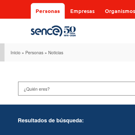
Pasar
al
Personas
Empresas
Organismo
contenido
principal
Inicio
»
Personas
»
Noticias
Resultados de búsqueda: