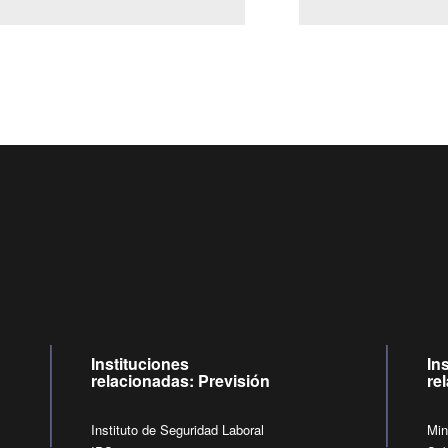
Centro de llamadas: 6007120028, Celular ✽8088 de lunes a jueves d
09:00 a 18:00 horas y viernes de 09:00 a 17:00 horas.
de lunes a viernes de 09:00 a 17:00 horas.
Videollamadas
Instituciones
In
relacionadas: Previsión
re
Instituto de Seguridad Laboral
Min