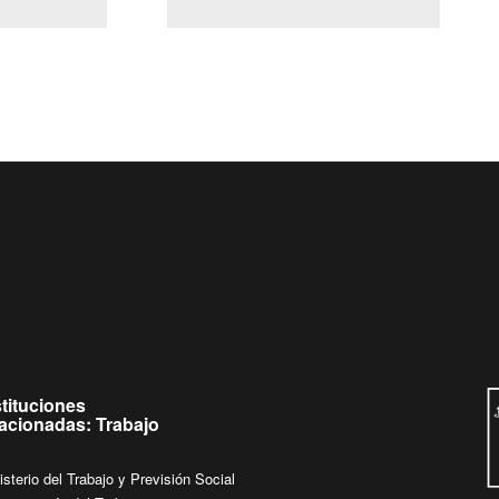
(Servicio Civil)
Ley Lobby
e
Ingrese su consulta al
Buzón Ciudadano
stituciones
lacionadas: Trabajo
isterio del Trabajo y Previsión Social