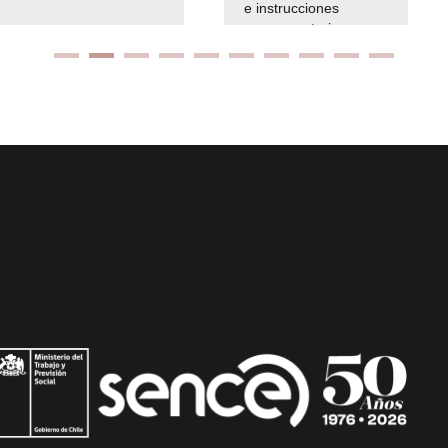
e instrucciones
presuspuetarias