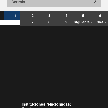
Ver más
1
2
3
4
5
6
7
8
9
siguiente ›
última »
Consultas
Buzón
por:
Ciudadano
6007120028, ✽8088
y
Videollamadas
Instituciones relacionadas: