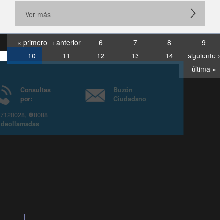
Ver más
« primero
‹ anterior
6
7
8
9
10
11
12
13
14
siguiente ›
última »
Consultas
Buzón
por:
Ciudadano
6007120028, ✽8088
y
Videollamadas