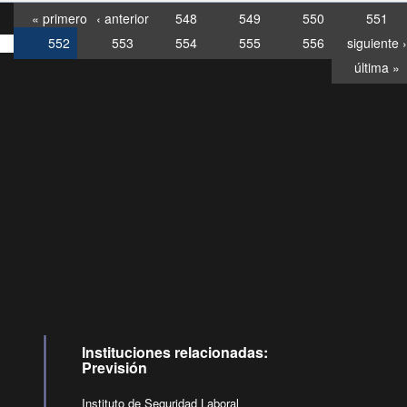
« primero
‹ anterior
548
549
550
551
552
553
554
555
556
siguiente ›
última »
Consultas
Buzón
por:
Ciudadano
6007120028, ✽8088
y
Videollamadas
Instituciones relacionadas:
Previsión
Instituto de Seguridad Laboral