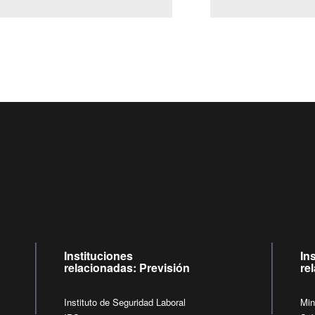
Centro de llamadas: 6007120028, Celular ✽8088 de lunes a jueves 
09:00 a 18:00 horas y viernes de 09:00 a 17:00 horas.
de lunes a viernes de 09:00 a 17:00 horas.
Videollamadas
Instituciones
In
relacionadas: Previsión
re
Instituto de Seguridad Laboral
Min