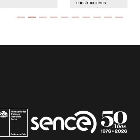
e instrucciones
presuspuetarias