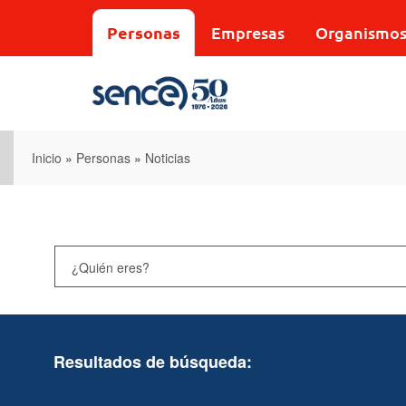
Pasar
al
Personas
Empresas
Organismo
contenido
principal
Inicio
»
Personas
»
Noticias
Resultados de búsqueda: