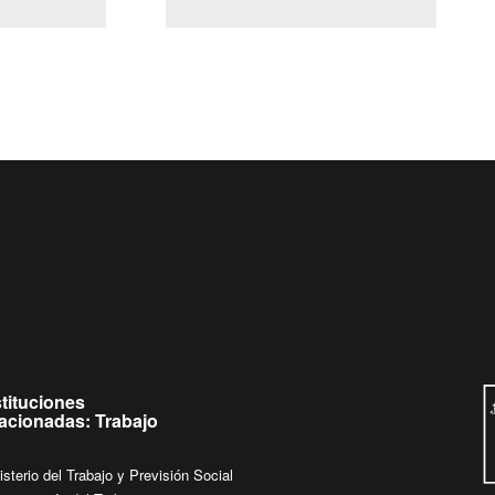
(Servicio Civil)
Ley Lobby
de
Ingrese su consulta al
Buzón Ciudadano
stituciones
lacionadas: Trabajo
isterio del Trabajo y Previsión Social