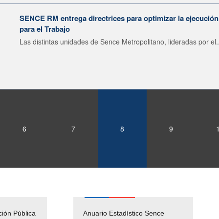
SENCE RM entrega directrices para optimizar la ejecució
para el Trabajo
Las distintas unidades de Sence Metropolitano, lideradas por el..
6
7
8
9
ción Pública
Empleos Públicos
Anuario Estadístico Sence
Solicitud Audiencias y