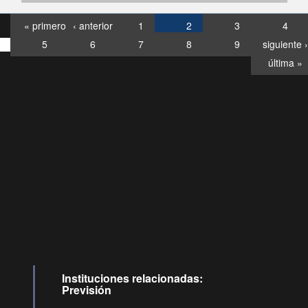
« primero
‹ anterior
1
2
3
4
5
6
7
8
9
siguiente ›
última »
Consultas
Buzón
por:
Ciudadano
6007120028, ✽8088
y
Videollamadas
Instituciones relacionadas:
Previsión