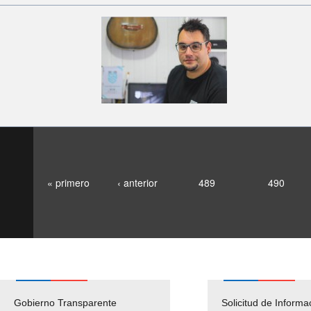
« primero
‹ anterior
489
490
Gobierno Transparente
Pago Proveedores
Solicitud de Informa