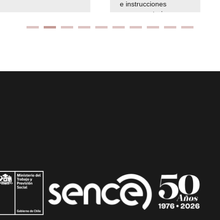
e instrucciones
presuspuetarias