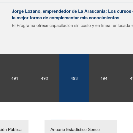
Jorge Lozano, emprendedor de La Araucanía: Los cursos 
la mejor forma de complementar mis conocimientos
El Programa ofrece capacitación sin costo y en línea, enfocada e
491
492
493
494
4
ción Pública
Empleos Públicos
Anuario Estadístico Sence
Solicitud Audiencias y