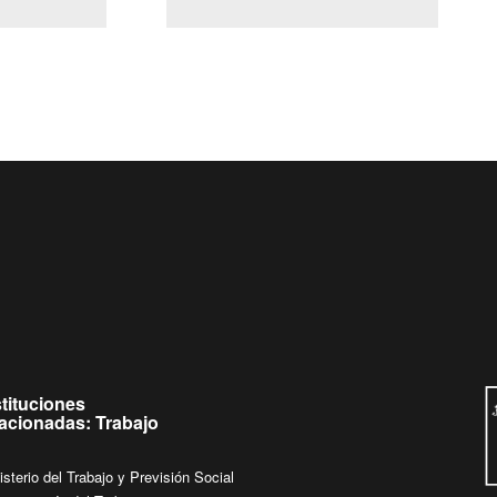
(Servicio Civil)
Ley Lobby
Ingrese su consulta al
Buzón Ciudadano
stituciones
lacionadas: Trabajo
isterio del Trabajo y Previsión Social