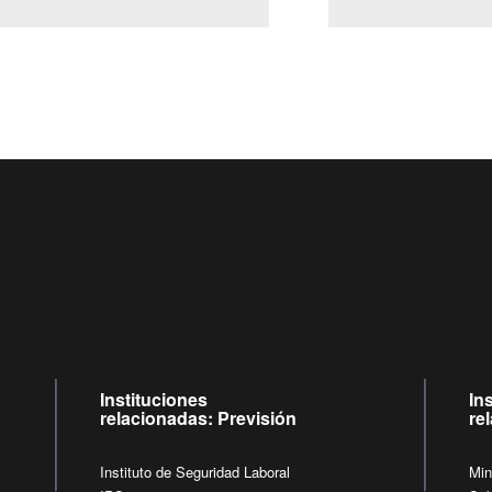
Centro de llamadas: 6007120028, Celular ✽8088 de lunes a jueves de
09:00 a 18:00 horas y viernes de 09:00 a 17:00 horas.
de lunes a viernes de 09:00 a 17:00 horas.
Videollamadas
Instituciones
In
relacionadas: Previsión
re
Instituto de Seguridad Laboral
Min