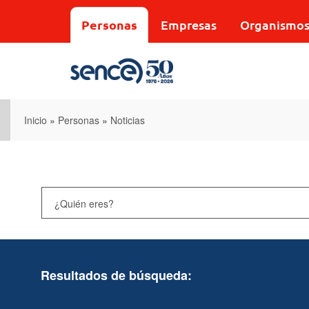
Pasar
al
Personas
Empresas
Organismo
contenido
principal
Inicio
»
Personas
»
Noticias
Resultados de búsqueda: