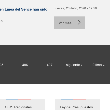
Jueves, 23 Julio, 2020 - 17:56
en Línea del Sence han sido
n...
Ver más
95
496
497
siguiente ›
última »
OIRS Regionales
Ley de Presupuestos