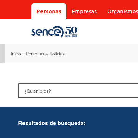
Pasar
al
Personas
Empresas
Organismo
contenido
principal
Inicio
»
Personas
»
Noticias
Resultados de búsqueda: