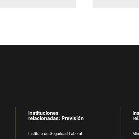
Centro de llamadas: 6007120028, Celular ✽8088 de lunes 
09:00 a 18:00 horas y viernes de 09:00 a 17:00 horas.
de lunes a viernes de 09:00 a 17:00 horas
Videollamadas
Instituciones
In
relacionadas: Previsión
re
Instituto de Seguridad Laboral
Min