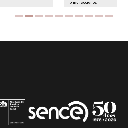
e instrucciones
presuspuetarias
Ir arriba