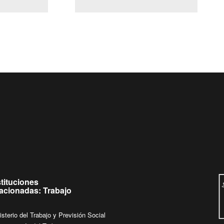
(Servicio Civil)
Ley Lobby
a jueves de
Ingrese su consulta al
Buzón Ciudadano
.
stituciones
lacionadas: Trabajo
isterio del Trabajo y Previsión Social