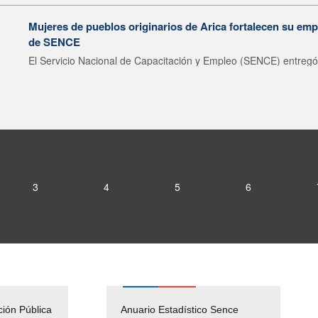
Mujeres de pueblos originarios de Arica fortalecen su emp
de SENCE
El Servicio Nacional de Capacitación y Empleo (SENCE) entregó 
3
4
5
6
ción Pública
Empleos Públicos
Anuario Estadístico Sence
Solicitud Audiencias y