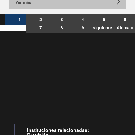
Ver más
1
2
3
4
5
6
7
8
9
siguiente ›
última »
Consultas
Buzón
por:
Ciudadano
6007120028, ✽8088
y
Videollamadas
Instituciones relacionadas: