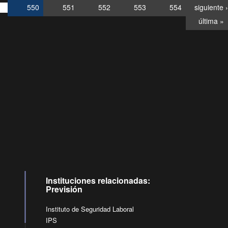
550
551
552
553
554
siguiente ›
última »
Consultas
Buzón
por:
Ciudadano
6007120028, ✽8088
y
Videollamadas
Instituciones relacionadas:
Previsión
Instituto de Seguridad Laboral
IPS