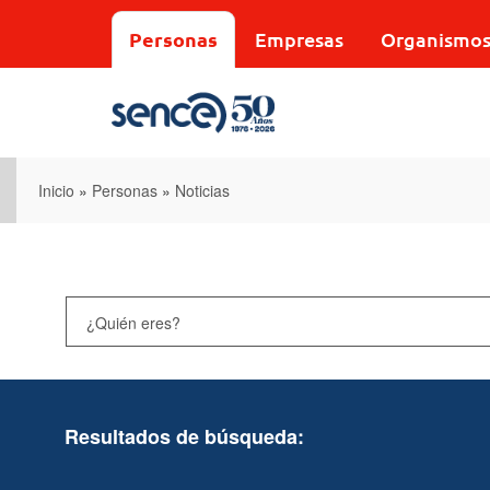
Pasar
al
Personas
Empresas
Organismo
contenido
principal
Inicio
»
Personas
»
Noticias
Resultados de búsqueda: