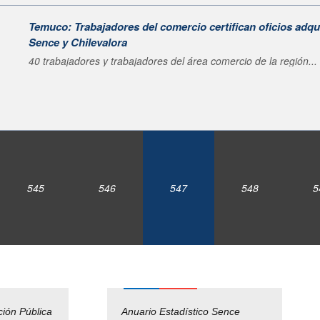
Temuco: Trabajadores del comercio certifican oficios adqui
Sence y Chilevalora
40 trabajadores y trabajadores del área comercio de la región...
545
546
547
548
5
ción Pública
Empleos Públicos
Anuario Estadístico Sence
Solicitud Audiencias y