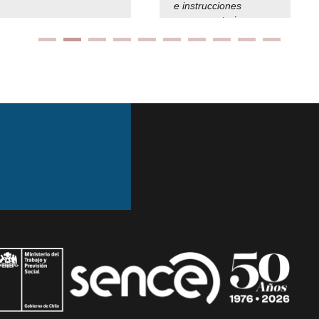
e instrucciones
presuspuetarias
Ir arriba