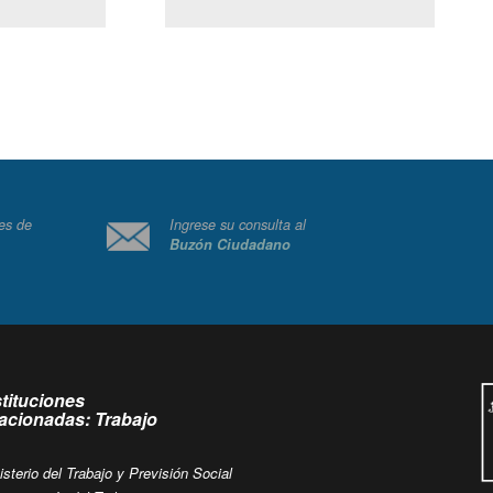
(Servicio Civil)
Ley Lobby
 a jueves de
Ingrese su consulta al
Buzón Ciudadano
.
stituciones
lacionadas: Trabajo
isterio del Trabajo y Previsión Social