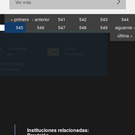
Ver más
« primero
‹ anterior
541
542
543
544
545
546
547
548
549
siguiente ›
última »
Consultas
Buzón
por:
Ciudadano
6007120028, ✽8088
y
Videollamadas
Instituciones relacionadas: