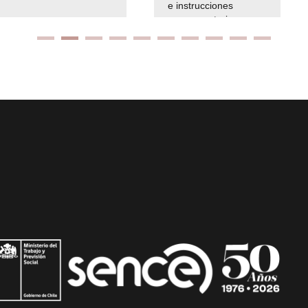
e instrucciones
presuspuetarias