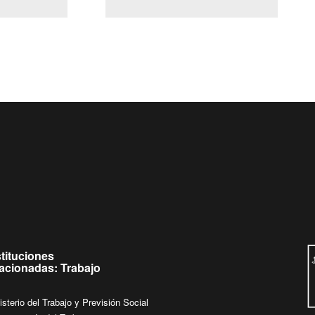
(Servicio Civil)
Ley Lobby
ueves de
Ingrese su consulta al
Buzón Ciudadano
stituciones
lacionadas: Trabajo
isterio del Trabajo y Previsión Social