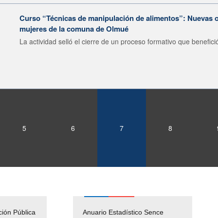
Curso “Técnicas de manipulación de alimentos”: Nuevas o
mujeres de la comuna de Olmué
La actividad selló el cierre de un proceso formativo que benefició
5
6
7
8
ción Pública
Empleos Públicos
Anuario Estadístico Sence
Solicitud Audiencias y