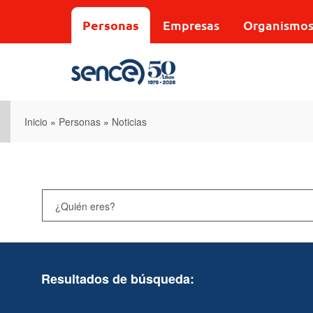
Pasar
al
Personas
Empresas
Organismo
contenido
principal
Inicio
»
Personas
»
Noticias
Resultados de búsqueda: