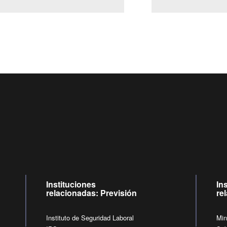
Centro de llamadas: 6007120028, Celular ✽8088 de lunes a j
09:00 a 18:00 horas y viernes de 09:00 a 17:00 horas.
de lunes a viernes de 09:00 a 17:00 horas.
Videollamadas
Instituciones
In
relacionadas: Previsión
re
Instituto de Seguridad Laboral
Min