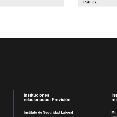
Pública
Centro de llamadas: 6007120028, Celular ✽8088 de lunes a jueves
09:00 a 18:00 horas y viernes de 09:00 a 17:00 horas.
Videollamadas
de lunes a viernes de 09:00 a 17:00 horas.
Instituciones
In
relacionadas: Previsión
re
Instituto de Seguridad Laboral
Min
Soc