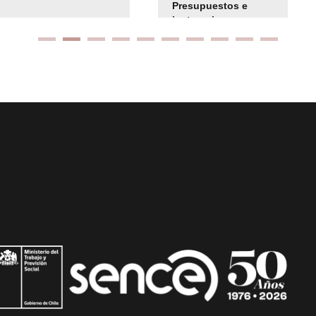
Presupuestos e
instrucciones
presuspuetarias