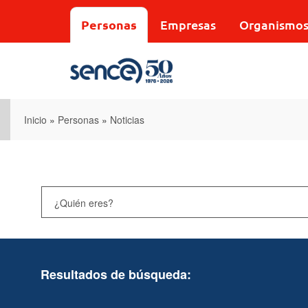
Pasar
al
Personas
Empresas
Organismo
contenido
principal
Inicio
»
Personas
»
Noticias
Resultados de búsqueda: