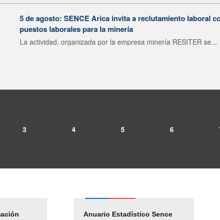
5 de agosto: SENCE Arica invita a reclutamiento laboral c
puestos laborales para la minería
La actividad, organizada por la empresa minería RESITER se...
3
4
5
6
mación
Empleos Públicos
Anuario Estadístico Sence
Solicitud Audiencias