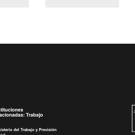
(Servicio Civil)
y Ley Lobby
 de
Ingrese su consulta al
Buzón Ciudadano
stituciones
lacionadas: Trabajo
isterio del Trabajo y Previsión
ial