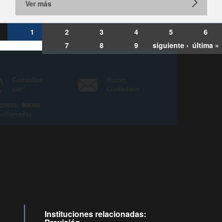
Ver más
1
2
3
4
5
6
7
8
9
siguiente ›
última »
Consultas
Buzón
por:
Ciudadano
6007120028, ✽8088
y
Videollamadas
Instituciones relacionadas: