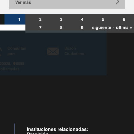
Ver más
1
2
3
4
5
6
7
8
9
siguiente ›
última »
Consultas
Buzón
por:
Ciudadano
6007120028, ✽8088
y
Videollamadas
Instituciones relacionadas: