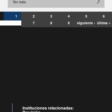
Ver más
1
2
3
4
5
6
7
8
9
siguiente ›
última »
Consultas
Buzón
por:
Ciudadano
6007120028, ✽8088
y
Videollamadas
Instituciones relacionadas: