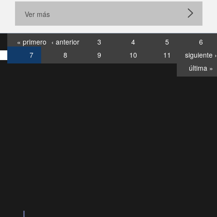
Ver más
« primero
‹ anterior
3
4
5
6
7
8
9
10
11
siguiente ›
última »
Consultas
Buzón
por:
Ciudadano
6007120028, ✽8088
y
Videollamadas