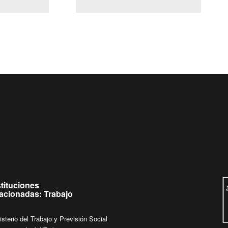
(Servicio Civil)
Ley Lobby
e
Ingrese su consulta al
Buzón Ciudadano
stituciones
lacionadas: Trabajo
isterio del Trabajo y Previsión Social