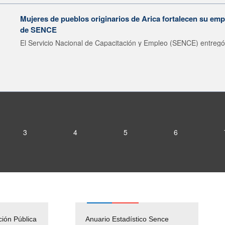
Mujeres de pueblos originarios de Arica fortalecen su emp
de SENCE
El Servicio Nacional de Capacitación y Empleo (SENCE) entregó 
3
4
5
6
ción Pública
Empleos Públicos
Anuario Estadístico Sence
Solicitud Audiencias y