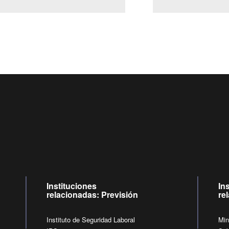
Centro de llamadas: 6007120028, Celular ✽8088 de lunes a jueves d
09:00 a 18:00 horas y viernes de 09:00 a 17:00 horas.
de lunes a viernes de 09:00 a 17:00 horas.
Videollamadas
Instituciones
In
relacionadas: Previsión
re
Instituto de Seguridad Laboral
Min