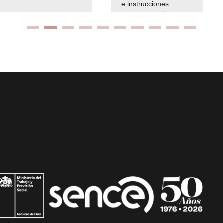
e instrucciones
presuspuetarias