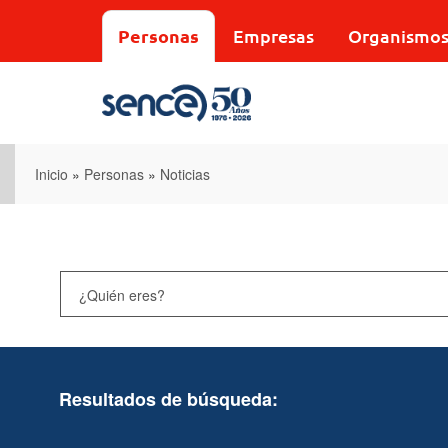
Pasar
al
Personas
Empresas
Organismo
contenido
principal
Inicio
»
Personas
»
Noticias
Resultados de búsqueda: