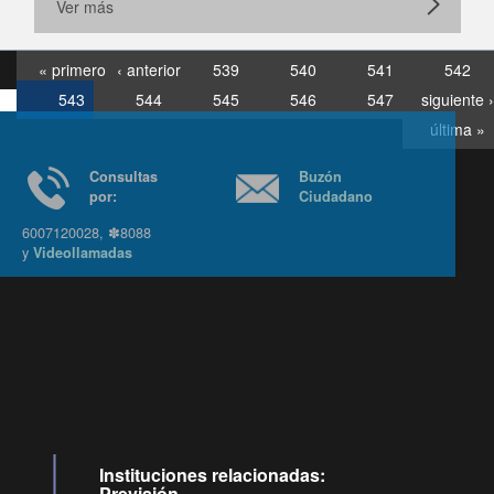
Ver más
« primero
‹ anterior
539
540
541
542
543
544
545
546
547
siguiente ›
última »
Consultas
Buzón
por:
Ciudadano
6007120028, ✽8088
y
Videollamadas
Ir arriba
Instituciones relacionadas:
Previsión