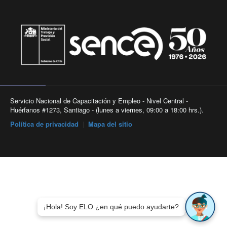
Servicio Nacional de Capacitación y Empleo - Nivel Central -
Huérfanos #1273, Santiago - (lunes a viernes, 09:00 a 18:00 hrs.).
Política de privacidad
|
Mapa del sitio
¡Hola! Soy ELO ¿en qué puedo ayudarte?