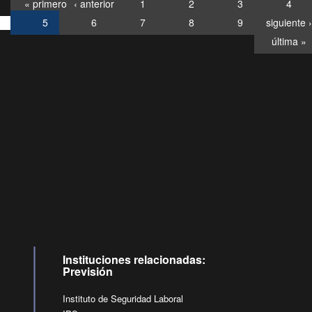
« primero
‹ anterior
1
2
3
4
5
6
7
8
9
siguiente ›
última »
Consultas
Buzón
por:
Ciudadano
6007120028, ✽8088
y
Videollamadas
Instituciones relacionadas:
Previsión
Instituto de Seguridad Laboral