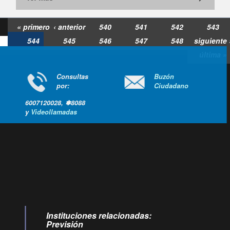
« primero
‹ anterior
540
541
542
543
544
545
546
547
548
siguiente 
última »
Consultas
Buzón
por:
Ciudadano
6007120028, ✽8088
y
Videollamadas
Ir arriba
Instituciones relacionadas:
Previsión