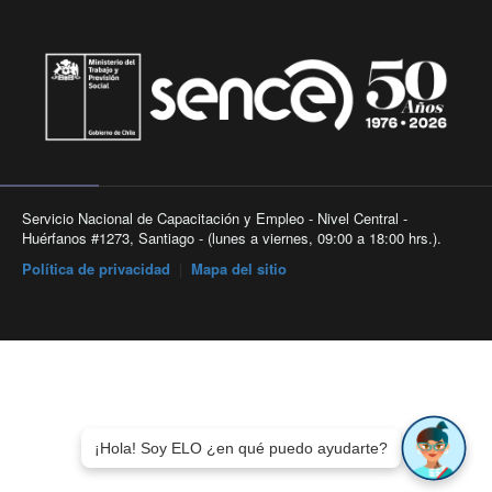
Servicio Nacional de Capacitación y Empleo - Nivel Central -
Huérfanos #1273, Santiago - (lunes a viernes, 09:00 a 18:00 hrs.).
Política de privacidad
|
Mapa del sitio
¡Hola! Soy ELO ¿en qué puedo ayudarte?