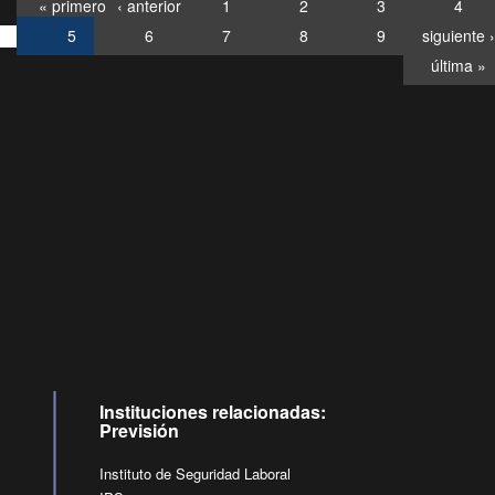
« primero
‹ anterior
1
2
3
4
5
6
7
8
9
siguiente ›
última »
Consultas
Buzón
por:
Ciudadano
6007120028, ✽8088
y
Videollamadas
Instituciones relacionadas:
Previsión
Instituto de Seguridad Laboral