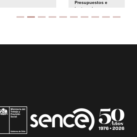
Presupuestos e
instrucciones
presuspuetarias