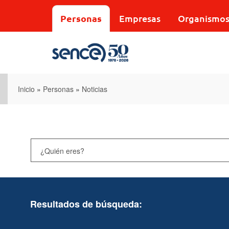
Pasar
al
Personas
Empresas
Organismo
contenido
principal
Inicio
»
Personas
»
Noticias
Resultados de búsqueda: