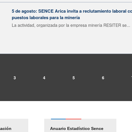
5 de agosto: SENCE Arica invita a reclutamiento laboral c
puestos laborales para la minería
La actividad, organizada por la empresa minería RESITER se...
3
4
5
6
mación
Empleos Públicos
Anuario Estadístico Sence
Solicitud Audiencias