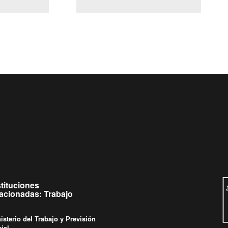
(Servicio Civil)
y Ley Lobby
ueves de
Ingrese su consulta al
Buzón Ciudadano
stituciones
lacionadas: Trabajo
isterio del Trabajo y Previsión
ial