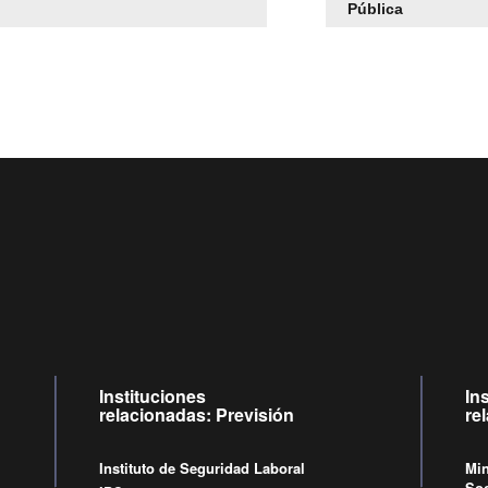
Pública
Centro de llamadas: 6007120028, Celular ✽8088 de lunes a j
09:00 a 18:00 horas y viernes de 09:00 a 17:00 horas.
Videollamadas
de lunes a viernes de 09:00 a 17:00 horas.
Instituciones
In
relacionadas: Previsión
re
Instituto de Seguridad Laboral
Min
Soc