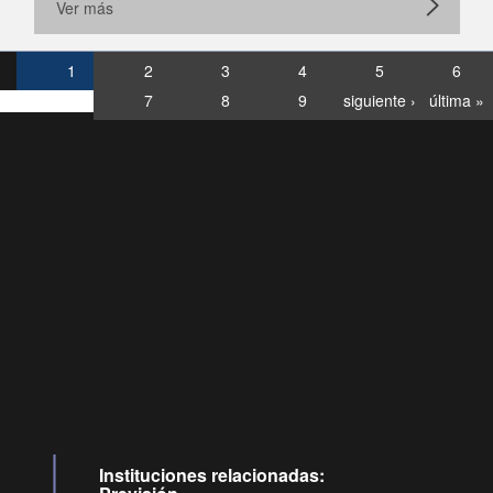
Ver más
1
2
3
4
5
6
7
8
9
siguiente ›
última »
Consultas
Buzón
por:
Ciudadano
6007120028, ✽8088
y
Videollamadas
Instituciones relacionadas: