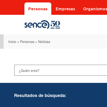
Pasar
al
Personas
Empresas
Organismo
contenido
principal
Inicio
»
Personas
»
Noticias
Resultados de búsqueda: