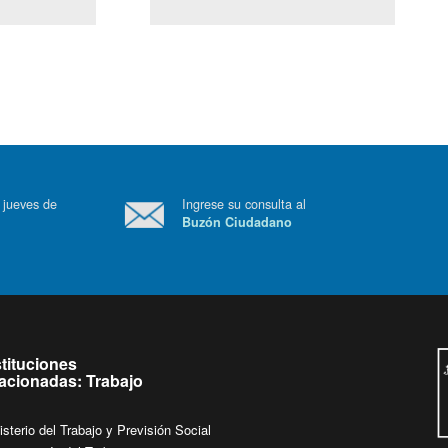
(Servicio Civil)
Ley Lobby
 a jueves de
Ingrese su consulta al
Buzón Ciudadano
.
stituciones
lacionadas: Trabajo
isterio del Trabajo y Previsión Social