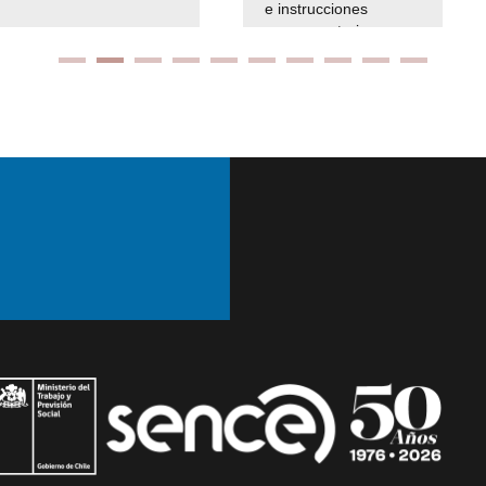
e instrucciones
presuspuetarias
Ir arriba