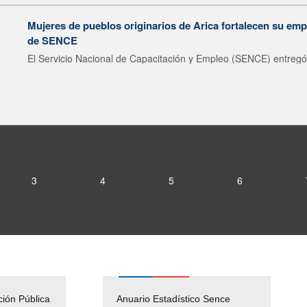
Mujeres de pueblos originarios de Arica fortalecen su emp
de SENCE
El Servicio Nacional de Capacitación y Empleo (SENCE) entregó 
3
4
5
6
ción Pública
Empleos Públicos
Anuario Estadístico Sence
Solicitud Audiencias y